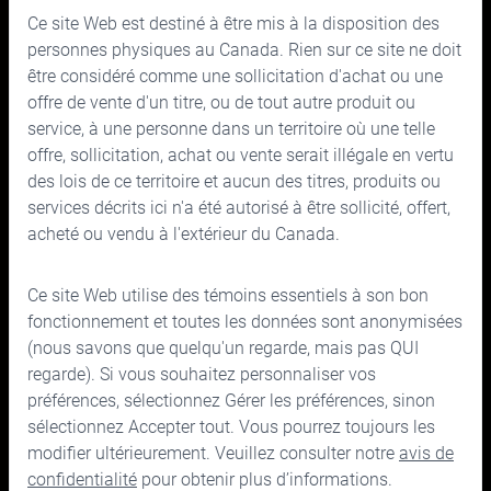
Ce site Web est destiné à être mis à la disposition des
Relations avec les Investisseurs
Quoi de neuf
personnes physiques au Canada. Rien sur ce site ne doit
Rapports financiers
Nouvelle Cymbria
être considéré comme une sollicitation d'achat ou une
offre de vente d'un titre, ou de tout autre produit ou
Administrateurs et dirigeants
service, à une personne dans un territoire où une telle
offre, sollicitation, achat ou vente serait illégale en vertu
Gouvernance
des lois de ce territoire et aucun des titres, produits ou
services décrits ici n'a été autorisé à être sollicité, offert,
acheté ou vendu à l'extérieur du Canada.
Ce site Web utilise des témoins essentiels à son bon
150, rue Bloor Ouest, bureau 700
fonctionnement et toutes les données sont anonymisées
Toronto (Ontario) M5S 2X9
(nous savons que quelqu'un regarde, mais pas QUI
regarde). Si vous souhaitez personnaliser vos
Téléphone :
416.963.9353
ou
1.866.757.7207
préférences, sélectionnez Gérer les préférences, sinon
Télécopieur :
416.963.5060
ou
1.866.757.7287
sélectionnez Accepter tout. Vous pourrez toujours les
Courriel :
info@cymbria.com
modifier ultérieurement. Veuillez consulter notre
avis de
confidentialité
pour obtenir plus d’informations.