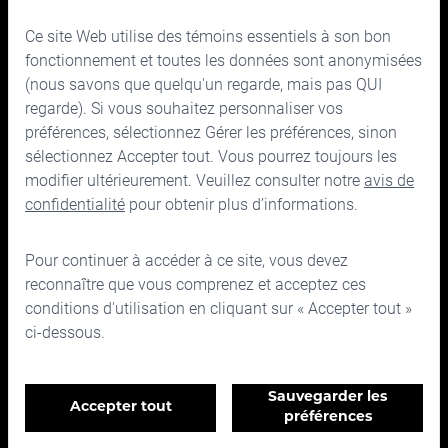
Ce site Web utilise des témoins essentiels à son bon
150, rue Bloor Ouest, bureau 700
fonctionnement et toutes les données sont anonymisées
Toronto (Ontario) M5S 2X9
(nous savons que quelqu'un regarde, mais pas QUI
regarde). Si vous souhaitez personnaliser vos
Téléphone :
416.963.9353
ou
1.866.757.7207
préférences, sélectionnez Gérer les préférences, sinon
Télécopieur :
416.963.5060
ou
1.866.757.7287
sélectionnez Accepter tout. Vous pourrez toujours les
Courriel :
info@cymbria.com
modifier ultérieurement. Veuillez consulter notre
avis de
confidentialité
pour obtenir plus d’informations.
Pour continuer à accéder à ce site, vous devez
reconnaître que vous comprenez et acceptez ces
Désistement
conditions d'utilisation en cliquant sur « Accepter tout »
Avis de confidentialité et juridique
ci-dessous.
Conditions d'utilisation
©2026 Cymbria Corp.
Gérer les préférences en matière de témoins
Sauvegarder les
Accepter tout
Témoins essentiels
préférences
Ce site est protégé par reCAPTCHA et la
politique de confidentialité
et les
Nécessaires au bon fonctionnement du site Web et