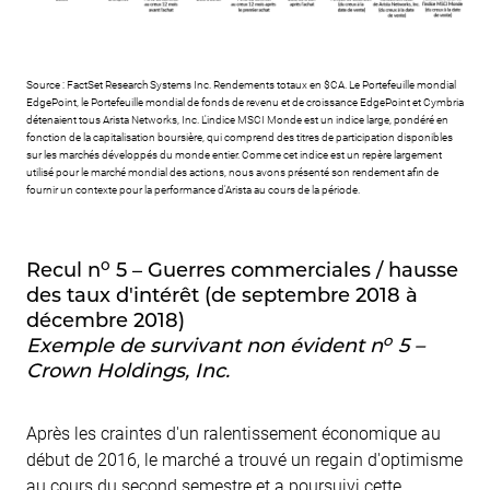
Source : FactSet Research Systems Inc. Rendements totaux en $CA. Le Portefeuille mondial
EdgePoint, le Portefeuille mondial de fonds de revenu et de croissance EdgePoint et Cymbria
détenaient tous Arista Networks, Inc. L'indice MSCI Monde est un indice large, pondéré en
fonction de la capitalisation boursière, qui comprend des titres de participation disponibles
sur les marchés développés du monde entier. Comme cet indice est un repère largement
utilisé pour le marché mondial des actions, nous avons présenté son rendement afin de
fournir un contexte pour la performance d'Arista au cours de la période.
o
Recul n
5 – Guerres commerciales / hausse
des taux d'intérêt (de septembre 2018 à
décembre 2018)
o
Exemple de survivant non évident n
5 –
Crown Holdings, Inc.
Après les craintes d'un ralentissement économique au
début de 2016, le marché a trouvé un regain d'optimisme
au cours du second semestre et a poursuivi cette