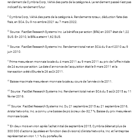
rendement de Cymbria Corp, VANA des parts de la catégorie A. Le rendement passé n'est pas
indicatif du rendement futur.
ii
Cymbria Corp, VANA des parts de la catégorie A. Rendements totaux, déduction faite des
frais, en $CA. Du 9 novembre 2021 au 7 mars 2022.
iii
Source : FactSet Research Systems Inc. Le bénéfice par action (BPA) en 2007 était de 1,22
$US. En 2010, le BPA a atteint 1,62 $US.
iv
Source : FactSet Research Systems Inc. Rendement total net en $CA du 9 avril 2010 au 9
juin 2010.
v
Prime mesurée en monnaie locale du 4 mars 2011 au 9 mars 2011 au prix de l'offre initiale
de 24 euros par action. La date d'annonce de l'acquisition était le 9 mars 2011 et la
transaction a été clôturée le 26 août 2011.
vi
Baisse maximale mesurée en monnaie locale au cours de l'année civile 2011.
vii
Source : FactSet Research Systems Inc. Rendement total net en $CA du 5 août 2015 au 11
février 2016.
viii
Source : FactSet Research Systems Inc. Du 21 septembre 2015 au 21 septembre 2016,
Arista Networks, Inc. a connu une baisse de pic à creux de -32,7 %. Baisse du prix mesurée en
monnaie locale.
ix
En deux mois environ après l'achat initial de septembre 2015, Cymbria détenait plus de
300 000 d'actions (ajustées en fonction des divisions) d'Arista Networks, Inc. et l'entreprise
représentait environ 1,1 % du portefeuille.