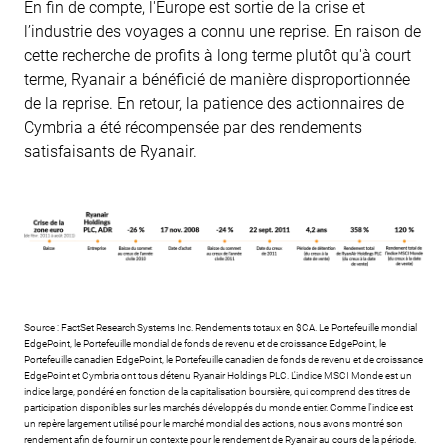
En fin de compte, l'Europe est sortie de la crise et
l’industrie des voyages a connu une reprise. En raison de
cette recherche de profits à long terme plutôt qu'à court
terme, Ryanair a bénéficié de manière disproportionnée
de la reprise. En retour, la patience des actionnaires de
Cymbria a été récompensée par des rendements
satisfaisants de Ryanair.
Source : FactSet Research Systems Inc. Rendements totaux en $CA. Le Portefeuille mondial
EdgePoint, le Portefeuille mondial de fonds de revenu et de croissance EdgePoint, le
Portefeuille canadien EdgePoint, le Portefeuille canadien de fonds de revenu et de croissance
EdgePoint et Cymbria ont tous détenu Ryanair Holdings PLC. L'indice MSCI Monde est un
indice large, pondéré en fonction de la capitalisation boursière, qui comprend des titres de
participation disponibles sur les marchés développés du monde entier. Comme l'indice est
un repère largement utilisé pour le marché mondial des actions, nous avons montré son
rendement afin de fournir un contexte pour le rendement de Ryanair au cours de la période.