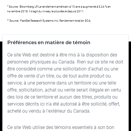
x
Source : Bloomberg LP. Le rendement américain à 10 ans a augmenté à 3,24 % en
novembre 2018. Il s'agit du niveau le plus élevé depuis 2011.
xi
Source : FactSet Research Systems Inc. Rendement total en $CA.
Préférences en matière de témoin
Ce site Web est destiné à être mis à la disposition des
personnes physiques au Canada. Rien sur ce site ne doit
Cymbria
être considéré comme une sollicitation d'achat ou une
offre de vente d'un titre, ou de tout autre produit ou
Qu’est Cymbria
service, à une personne dans un territoire où une telle
offre, sollicitation, achat ou vente serait illégale en vertu
Méthode d’investissement
des lois de ce territoire et aucun des titres, produits ou
Vecteurs de l’enrichissement du patrimoine
services décrits ici n'a été autorisé à être sollicité, offert,
acheté ou vendu à l'extérieur du Canada.
Votre équipe de placement
Portefeuille
Ce site Web utilise des témoins essentiels à son bon