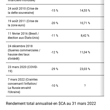
financière mondiale)
24 août 2010 (Crise de
-15 %
14,55 %
la dette souveraine)
19 août 2011 (Crise de
-20 %
10,71 %
la zone euro)
11 février 2016 (Brexit /
-11 %
8,42 %
élection aux États-Unis)
24 décembre 2018
(Guerres commerciales /
-12 %
11,04 %
hausse des taux
d’intérêt)
23 mars 2020 (COVID-
-29 %
23,03 %
19)
7 mars 2022 (Craintes
concernant l'inflation/
-10 %
?
La Russie envahit
l'Ukraine)
Rendement total annualisé en $CA au 31 mars 2022