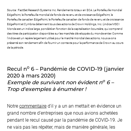
Source : FactSet Research Systems Inc. Rendements totaux en $CA. Le Portefeuille mondial
EdgePoint, le Portefeuille mondial de fonds de revenu et de croissance EdgePoint, le
Portefeuille canadien EdgePoint, le Portefeuille canadien de fonds de revenu et de croissance
EdgePoint et Cymbria détiennent tous des actions de Crown Holdings, Inc. L'indice MSCI
Monde est un indice large, pondéré en fonction de la capitalisation boursière, qui comprend
des titres de participation disponibles sur les marchés développés du monde entier. Comme
l'indice est un repère largement utilisé pour le marché mondial des actions, nous avons
présenté son rendement afin de fournir un contexte pour la performance de Crown au cours
de la période.
o
Recul n
6 – Pandémie de COVID-19 (janvier
2020 à mars 2020)
o
Exemple de survivant non évident n
6 –
Trop d'exemples à énumérer !
Notre
commentaire
d'il y a un an mettait en évidence un
grand nombre d'entreprises que nous avions achetées
pendant le recul causé par la pandémie de COVID-19. Je
ne vais pas les répéter, mais de manière générale, les