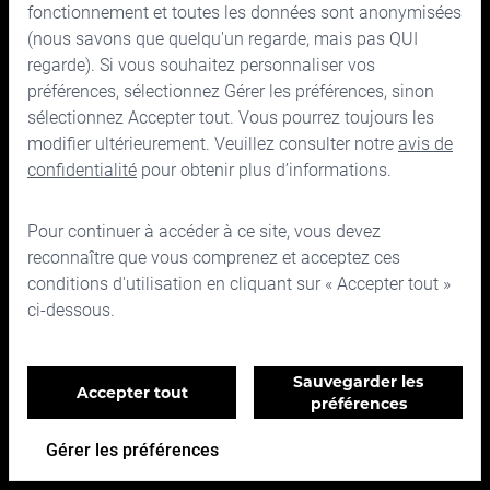
fonctionnement et toutes les données sont anonymisées
Prix historiques
(nous savons que quelqu'un regarde, mais pas QUI
regarde). Si vous souhaitez personnaliser vos
Pour nous joindre
préférences, sélectionnez Gérer les préférences, sinon
sélectionnez Accepter tout. Vous pourrez toujours les
Relations avec les Investisseurs
Quoi de neuf
modifier ultérieurement. Veuillez consulter notre
avis de
confidentialité
pour obtenir plus d’informations.
Rapports financiers
Nouvelle Cymbria
Administrateurs et dirigeants
Pour continuer à accéder à ce site, vous devez
reconnaître que vous comprenez et acceptez ces
Gouvernance
conditions d'utilisation en cliquant sur « Accepter tout »
ci-dessous.
Gérer les préférences en matière de témoins
Sauvegarder les
Accepter tout
Témoins essentiels
préférences
Nécessaires au bon fonctionnement du site Web et
150, rue Bloor Ouest, bureau 700
ne peuvent pas être désactivés.
Toronto (Ontario) M5S 2X9
Gérer les préférences
Témoins analytiques