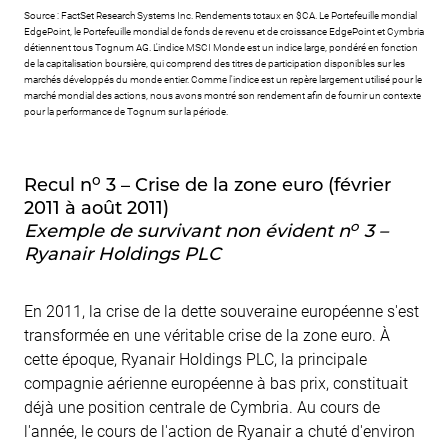
Source : FactSet Research Systems Inc. Rendements totaux en $CA. Le Portefeuille mondial
EdgePoint, le Portefeuille mondial de fonds de revenu et de croissance EdgePoint et Cymbria
détiennent tous Tognum AG. L'indice MSCI Monde est un indice large, pondéré en fonction
de la capitalisation boursière, qui comprend des titres de participation disponibles sur les
marchés développés du monde entier. Comme l'indice est un repère largement utilisé pour le
marché mondial des actions, nous avons montré son rendement afin de fournir un contexte
pour la performance de Tognum sur la période.
o
Recul n
3 – Crise de la zone euro (février
2011 à août 2011)
o
Exemple de survivant non évident n
3 –
Ryanair Holdings PLC
En 2011, la crise de la dette souveraine européenne s'est
transformée en une véritable crise de la zone euro. À
cette époque, Ryanair Holdings PLC, la principale
compagnie aérienne européenne à bas prix, constituait
déjà une position centrale de Cymbria. Au cours de
l'année, le cours de l'action de Ryanair a chuté d'environ