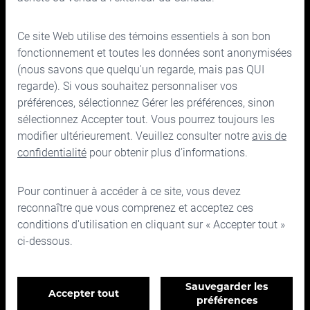
Ce site Web utilise des témoins essentiels à son bon
150, rue Bloor Ouest, bureau 700
fonctionnement et toutes les données sont anonymisées
Toronto (Ontario) M5S 2X9
(nous savons que quelqu'un regarde, mais pas QUI
regarde). Si vous souhaitez personnaliser vos
Téléphone :
416.963.9353
ou
1.866.757.7207
préférences, sélectionnez Gérer les préférences, sinon
Télécopieur :
416.963.5060
ou
1.866.757.7287
sélectionnez Accepter tout. Vous pourrez toujours les
Courriel :
info@cymbria.com
modifier ultérieurement. Veuillez consulter notre
avis de
confidentialité
pour obtenir plus d’informations.
Pour continuer à accéder à ce site, vous devez
reconnaître que vous comprenez et acceptez ces
Désistement
conditions d'utilisation en cliquant sur « Accepter tout »
Avis de confidentialité et juridique
ci-dessous.
Conditions d'utilisation
©2026 Cymbria Corp.
Gérer les préférences en matière de témoins
Sauvegarder les
Accepter tout
Témoins essentiels
préférences
Ce site est protégé par reCAPTCHA et la
politique de confidentialité
et les
Nécessaires au bon fonctionnement du site Web et