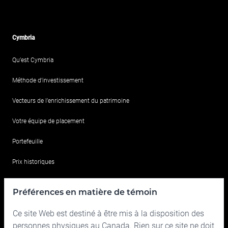
Cymbria
Qu’est Cymbria
Méthode d’investissement
Vecteurs de l’enrichissement du patrimoine
Votre équipe de placement
Portefeuille
Prix historiques
Pour nous joindre
Préférences en matière de témoin
Ce site Web est destiné à être mis à la disposition des
Relations avec les Investisseurs
Quoi de neuf
personnes physiques au Canada. Rien sur ce site ne doit