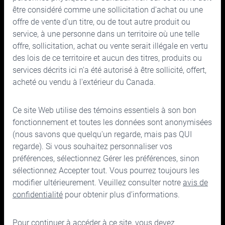
Rapports financiers
Nouvelle Cymbria
être considéré comme une sollicitation d'achat ou une
offre de vente d'un titre, ou de tout autre produit ou
Administrateurs et dirigeants
service, à une personne dans un territoire où une telle
offre, sollicitation, achat ou vente serait illégale en vertu
Gouvernance
des lois de ce territoire et aucun des titres, produits ou
services décrits ici n'a été autorisé à être sollicité, offert,
acheté ou vendu à l'extérieur du Canada.
Ce site Web utilise des témoins essentiels à son bon
150, rue Bloor Ouest, bureau 700
fonctionnement et toutes les données sont anonymisées
Toronto (Ontario) M5S 2X9
(nous savons que quelqu'un regarde, mais pas QUI
regarde). Si vous souhaitez personnaliser vos
Téléphone :
416.963.9353
ou
1.866.757.7207
préférences, sélectionnez Gérer les préférences, sinon
Télécopieur :
416.963.5060
ou
1.866.757.7287
sélectionnez Accepter tout. Vous pourrez toujours les
Courriel :
info@cymbria.com
modifier ultérieurement. Veuillez consulter notre
avis de
confidentialité
pour obtenir plus d’informations.
Pour continuer à accéder à ce site, vous devez