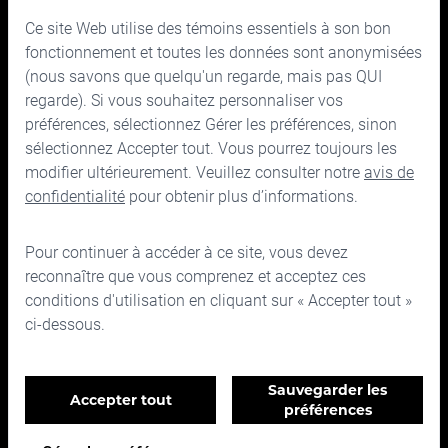
Ce site Web utilise des témoins essentiels à son bon
150, rue Bloor Ouest, bureau 700
fonctionnement et toutes les données sont anonymisées
Toronto (Ontario) M5S 2X9
(nous savons que quelqu'un regarde, mais pas QUI
regarde). Si vous souhaitez personnaliser vos
Téléphone :
416.963.9353
ou
1.866.757.7207
préférences, sélectionnez Gérer les préférences, sinon
Télécopieur :
416.963.5060
ou
1.866.757.7287
sélectionnez Accepter tout. Vous pourrez toujours les
Courriel :
info@cymbria.com
modifier ultérieurement. Veuillez consulter notre
avis de
confidentialité
pour obtenir plus d’informations.
Pour continuer à accéder à ce site, vous devez
reconnaître que vous comprenez et acceptez ces
Désistement
conditions d'utilisation en cliquant sur « Accepter tout »
Avis de confidentialité et juridique
ci-dessous.
Conditions d'utilisation
©2026 Cymbria Corp.
Gérer les préférences en matière de témoins
Sauvegarder les
Accepter tout
Témoins essentiels
préférences
Ce site est protégé par reCAPTCHA et la
politique de confidentialité
et les
Nécessaires au bon fonctionnement du site Web et
ne peuvent pas être désactivés.
conditions d'utilisation
de Google s'appliquent.